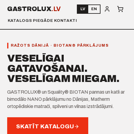
GASTROLUX
.LV
LV
EN
KATALOGS
PIEGĀDE
KONTAKTI
RAŽOTS DĀNIJĀ · BIOTAN® PĀRKLĀJUMS
VESELĪGAI
GATAVOŠANAI.
VESELĪGAM MIEGAM.
GASTROLUX® un Squality® BIOTAN pannas un katli ar
bimodālo NANO pārklājumu no Dānijas, Matherm
ortopēdiskie matrači, spilveni un vilnas izstrādājumi.
SKATĪT KATALOGU