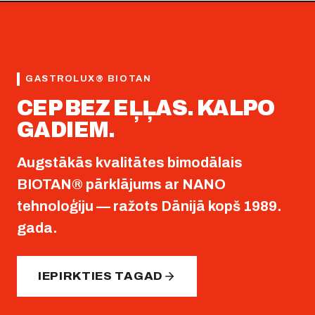
GASTROLUX® BIOTAN
CEP BEZ EĻĻAS. KALPO
GADIEM.
Augstākās kvalitātes bimodālais
BIOTAN® pārklājums ar NANO
tehnoloģiju — ražots Dānijā kopš 1989.
gada.
IEPIRKTIES TAGAD