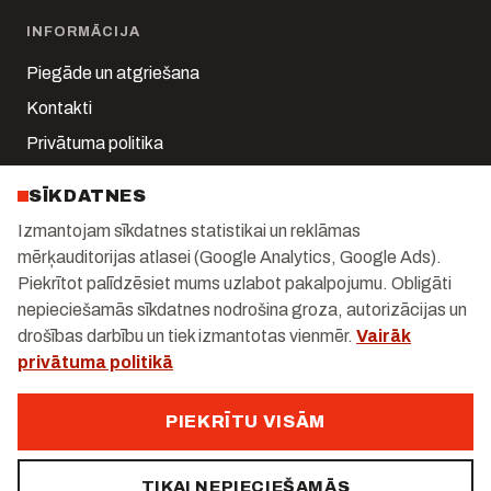
INFORMĀCIJA
Piegāde un atgriešana
Kontakti
Privātuma politika
Sīkdatņu iestatījumi
SĪKDATNES
Mans konts
Izmantojam sīkdatnes statistikai un reklāmas
mērķauditorijas atlasei (Google Analytics, Google Ads).
KONTAKTI
Piekrītot palīdzēsiet mums uzlabot pakalpojumu. Obligāti
Kalnciema iela 1-k2, Rīga
nepieciešamās sīkdatnes nodrošina groza, autorizācijas un
drošības darbību un tiek izmantotas vienmēr.
Vairāk
+371 29 247 171
privātuma politikā
info@gastrolux.lv
Darba dienās 10:00–18:00
PIEKRĪTU VISĀM
TIKAI NEPIECIEŠAMĀS