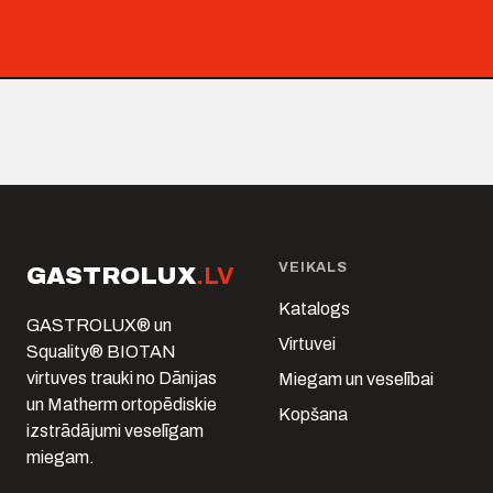
VEIKALS
GASTROLUX
.LV
Katalogs
GASTROLUX® un
Virtuvei
Squality® BIOTAN
virtuves trauki no Dānijas
Miegam un veselībai
un Matherm ortopēdiskie
Kopšana
izstrādājumi veselīgam
miegam.