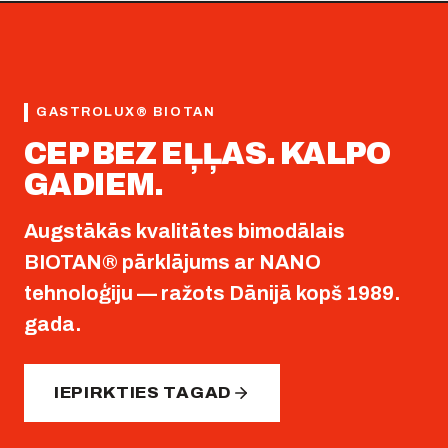
GASTROLUX® BIOTAN
CEP BEZ EĻĻAS. KALPO
GADIEM.
Augstākās kvalitātes bimodālais
BIOTAN® pārklājums ar NANO
tehnoloģiju — ražots Dānijā kopš 1989.
gada.
IEPIRKTIES TAGAD