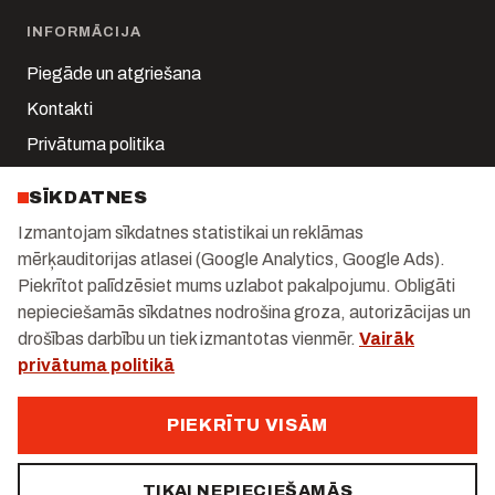
INFORMĀCIJA
Piegāde un atgriešana
Kontakti
Privātuma politika
Sīkdatņu iestatījumi
SĪKDATNES
Mans konts
Izmantojam sīkdatnes statistikai un reklāmas
mērķauditorijas atlasei (Google Analytics, Google Ads).
KONTAKTI
Piekrītot palīdzēsiet mums uzlabot pakalpojumu. Obligāti
Kalnciema iela 1-k2, Rīga
nepieciešamās sīkdatnes nodrošina groza, autorizācijas un
drošības darbību un tiek izmantotas vienmēr.
Vairāk
+371 29 247 171
privātuma politikā
info@gastrolux.lv
Darba dienās 10:00–18:00
PIEKRĪTU VISĀM
TIKAI NEPIECIEŠAMĀS