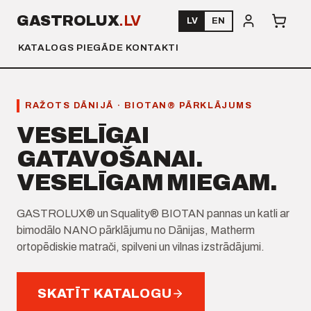
GASTROLUX
.LV
LV
EN
KATALOGS
PIEGĀDE
KONTAKTI
RAŽOTS DĀNIJĀ · BIOTAN® PĀRKLĀJUMS
VESELĪGAI
GATAVOŠANAI.
VESELĪGAM MIEGAM.
GASTROLUX® un Squality® BIOTAN pannas un katli ar
bimodālo NANO pārklājumu no Dānijas, Matherm
ortopēdiskie matrači, spilveni un vilnas izstrādājumi.
SKATĪT KATALOGU