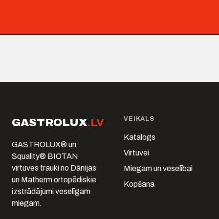
VEIKALS
GASTROLUX
.LV
Katalogs
GASTROLUX® un
Virtuvei
Squality® BIOTAN
virtuves trauki no Dānijas
Miegam un veselībai
un Matherm ortopēdiskie
Kopšana
izstrādājumi veselīgam
miegam.