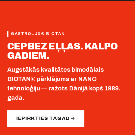
GASTROLUX® BIOTAN
CEP BEZ EĻĻAS. KALPO
GADIEM.
Augstākās kvalitātes bimodālais
BIOTAN® pārklājums ar NANO
tehnoloģiju — ražots Dānijā kopš 1989.
gada.
IEPIRKTIES TAGAD