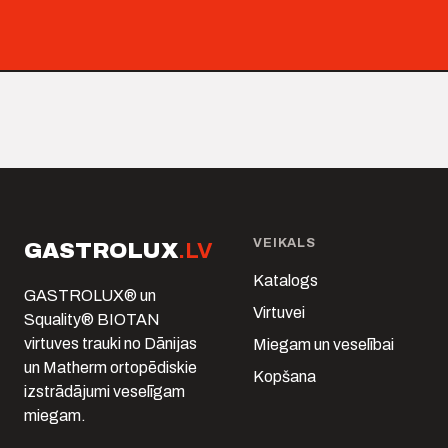
VEIKALS
GASTROLUX
.LV
Katalogs
GASTROLUX® un
Virtuvei
Squality® BIOTAN
virtuves trauki no Dānijas
Miegam un veselībai
un Matherm ortopēdiskie
Kopšana
izstrādājumi veselīgam
miegam.