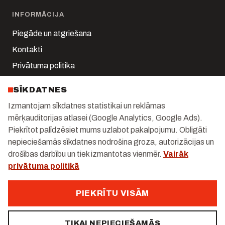
INFORMĀCIJA
Piegāde un atgriešana
Kontakti
Privātuma politika
Sīkdatņu iestatījumi
SĪKDATNES
Mans konts
Izmantojam sīkdatnes statistikai un reklāmas
mērķauditorijas atlasei (Google Analytics, Google Ads).
KONTAKTI
Piekrītot palīdzēsiet mums uzlabot pakalpojumu. Obligāti
Kalnciema iela 1-k2, Rīga
nepieciešamās sīkdatnes nodrošina groza, autorizācijas un
drošības darbību un tiek izmantotas vienmēr.
Vairāk
+371 29 247 171
privātuma politikā
info@gastrolux.lv
Darba dienās 10:00–18:00
PIEKRĪTU VISĀM
TIKAI NEPIECIEŠAMĀS