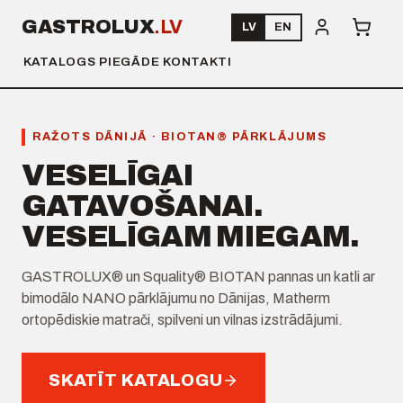
GASTROLUX
.LV
LV
EN
KATALOGS
PIEGĀDE
KONTAKTI
RAŽOTS DĀNIJĀ · BIOTAN® PĀRKLĀJUMS
VESELĪGAI
GATAVOŠANAI.
VESELĪGAM MIEGAM.
GASTROLUX® un Squality® BIOTAN pannas un katli ar
bimodālo NANO pārklājumu no Dānijas, Matherm
ortopēdiskie matrači, spilveni un vilnas izstrādājumi.
SKATĪT KATALOGU