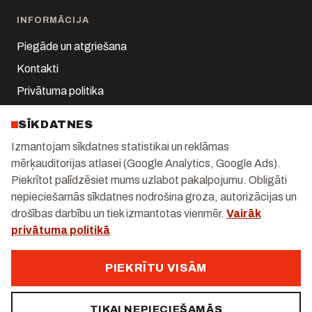
INFORMĀCIJA
Piegāde un atgriešana
Kontakti
Privātuma politika
Sīkdatņu iestatījumi
SĪKDATNES
Mans konts
Izmantojam sīkdatnes statistikai un reklāmas
mērķauditorijas atlasei (Google Analytics, Google Ads).
KONTAKTI
Piekrītot palīdzēsiet mums uzlabot pakalpojumu. Obligāti
Kalnciema iela 1-k2, Rīga
nepieciešamās sīkdatnes nodrošina groza, autorizācijas un
drošības darbību un tiek izmantotas vienmēr.
Vairāk
+371 29 247 171
privātuma politikā
info@gastrolux.lv
Darba dienās 10:00–18:00
PIEKRĪTU VISĀM
TIKAI NEPIECIEŠAMĀS