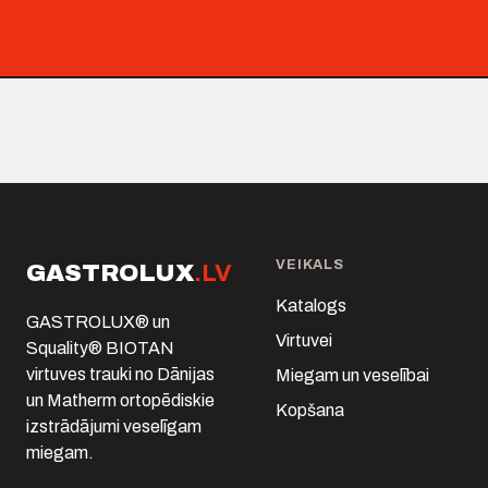
VEIKALS
GASTROLUX
.LV
Katalogs
GASTROLUX® un
Virtuvei
Squality® BIOTAN
virtuves trauki no Dānijas
Miegam un veselībai
un Matherm ortopēdiskie
Kopšana
izstrādājumi veselīgam
miegam.