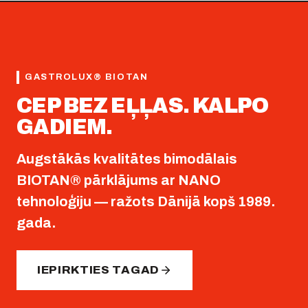
GASTROLUX® BIOTAN
CEP BEZ EĻĻAS. KALPO
GADIEM.
Augstākās kvalitātes bimodālais
BIOTAN® pārklājums ar NANO
tehnoloģiju — ražots Dānijā kopš 1989.
gada.
IEPIRKTIES TAGAD