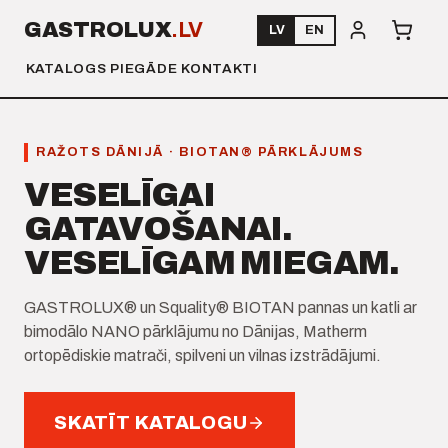
GASTROLUX
.LV
LV
EN
KATALOGS
PIEGĀDE
KONTAKTI
RAŽOTS DĀNIJĀ · BIOTAN® PĀRKLĀJUMS
VESELĪGAI
GATAVOŠANAI.
VESELĪGAM MIEGAM.
GASTROLUX® un Squality® BIOTAN pannas un katli ar
bimodālo NANO pārklājumu no Dānijas, Matherm
ortopēdiskie matrači, spilveni un vilnas izstrādājumi.
SKATĪT KATALOGU