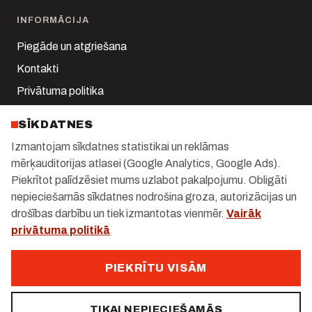
INFORMĀCIJA
Piegāde un atgriešana
Kontakti
Privātuma politika
Sīkdatņu iestatījumi
SĪKDATNES
Mans konts
Izmantojam sīkdatnes statistikai un reklāmas
mērķauditorijas atlasei (Google Analytics, Google Ads).
KONTAKTI
Piekrītot palīdzēsiet mums uzlabot pakalpojumu. Obligāti
Kalnciema iela 1-k2, Rīga
nepieciešamās sīkdatnes nodrošina groza, autorizācijas un
drošības darbību un tiek izmantotas vienmēr.
Vairāk
+371 29 247 171
privātuma politikā
info@gastrolux.lv
Darba dienās 10:00–18:00
PIEKRĪTU VISĀM
TIKAI NEPIECIEŠAMĀS