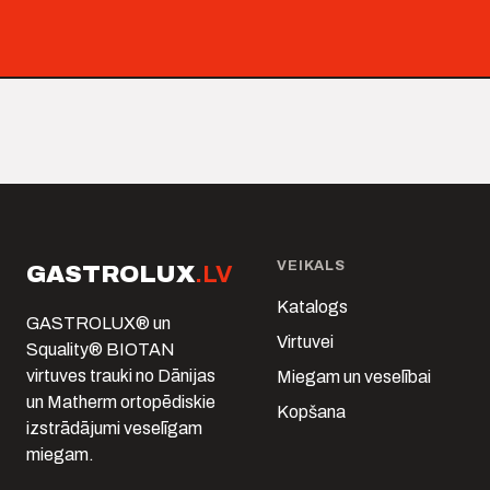
VEIKALS
GASTROLUX
.LV
Katalogs
GASTROLUX® un
Virtuvei
Squality® BIOTAN
virtuves trauki no Dānijas
Miegam un veselībai
un Matherm ortopēdiskie
Kopšana
izstrādājumi veselīgam
miegam.