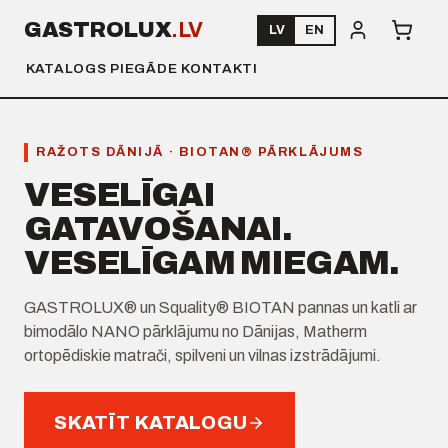
GASTROLUX
.LV
LV
EN
KATALOGS
PIEGĀDE
KONTAKTI
RAŽOTS DĀNIJĀ · BIOTAN® PĀRKLĀJUMS
VESELĪGAI
GATAVOŠANAI.
VESELĪGAM MIEGAM.
GASTROLUX® un Squality® BIOTAN pannas un katli ar
bimodālo NANO pārklājumu no Dānijas, Matherm
ortopēdiskie matrači, spilveni un vilnas izstrādājumi.
SKATĪT KATALOGU