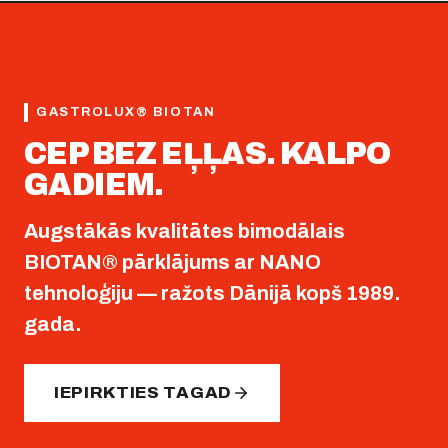
GASTROLUX® BIOTAN
CEP BEZ EĻĻAS. KALPO
GADIEM.
Augstākās kvalitātes bimodālais
BIOTAN® pārklājums ar NANO
tehnoloģiju — ražots Dānijā kopš 1989.
gada.
IEPIRKTIES TAGAD